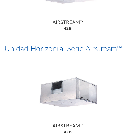
AIRSTREAM™
42B
Unidad Horizontal Serie Airstream™
AIRSTREAM™
42B